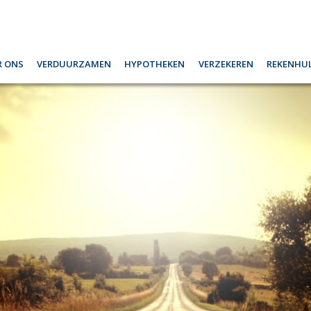
r ons
Verduurzamen
Hypotheken
Verzekeren
Rekenhu
nze diensten via uw smartphone
Oeps, een hypotheek (filmpje)
Particulieren
Oversl
at doen wij?
Actuele Hypotheekrentes
Ondernemers
Comple
erzekeren
Rente verwachting
Werkgevers
Kredie
paardiensten
Rente alarm
Verzekeringskaarten
Lijfre
ensioen
Maximale hypotheek
Maxima
ypotheekadvisering
Complete hypotheekberekening
Herbo
Oversluiten voordelig?
Inboed
Offerteaanvraag