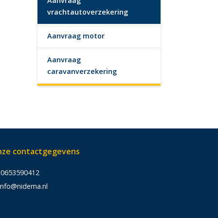
Aanvraag
vrachtautoverzekering
Aanvraag motor
Aanvraag
caravanverzekering
ze contactgegevens
0653590412
info@nidema.nl