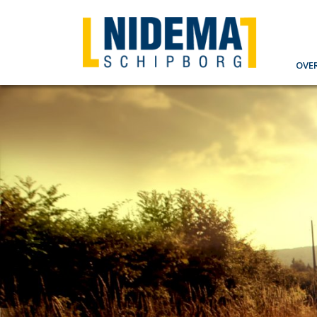
Ove
O
W
V
S
P
H